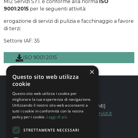
MI2 Servizi S.r.l. è conforme alla norma
ISO
9001:2015
per le seguenti attività:
erogazione di servizi di pulizia e facchinaggio a favore
di terzi
Settore IAF: 35
ISO 9001:2015
×
Questo sito web utilizza
cookie
Questo sito web utilizza i cookie per
migliorare la tua esperienza di navigazione.
Utilizzando il nostro sito web acconsenti a
Via Siusi, 16 - 20132 Milano (MI)
tutti i cookie in conformità con la nostra
+39 0267075278
|
info@mi2servizi.it
policy per i cookie.
Leggi di più
STRETTAMENTE NECESSARI
PRIVACY POLICY GENERALE
PRIVACY POLICY CANDIDATI