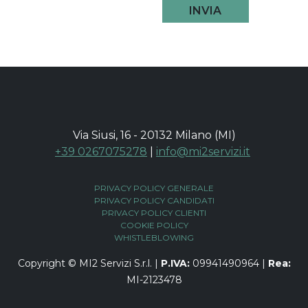
INVIA
Via Siusi, 16 - 20132 Milano (MI)
+39 0267075278
|
info@mi2servizi.it
PRIVACY POLICY GENERALE
PRIVACY POLICY CANDIDATI
PRIVACY POLICY CLIENTI
COOKIE POLICY
WHISTLEBLOWING
Copyright © MI2 Servizi S.r.l. |
P.IVA:
09941490964 |
Rea:
MI-2123478