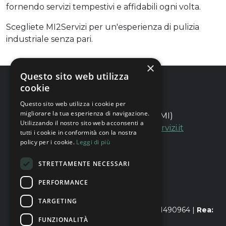
fornendo servizi tempestivi e affidabili ogni volta.
Scegliete MI2Servizi per un'esperienza di pulizia
industriale senza pari.
×
Questo sito web utilizza
cookie
Questo sito web utilizza i cookie per
migliorare la tua esperienza di navigazione.
Via Siusi, 16 - 20132 Milano (MI)
Utilizzando il nostro sito web acconsenti a
+39 0267075278
|
info@mi2servizi.it
tutti i cookie in conformità con la nostra
policy per i cookie.
Leggi di più
PRIVACY POLICY GENERALE
STRETTAMENTE NECESSARI
PRIVACY POLICY CANDIDATI
PRIVACY POLICY CLIENTI
PERFORMANCE
COOKIE POLICY
WHISTLEBLOWING
TARGETING
Copyright © MI2 Servizi S.r.l. |
P.IVA:
09941490964 |
Rea:
FUNZIONALITÀ
MI-2123478