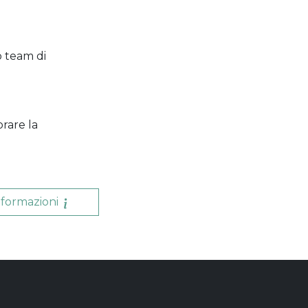
o team di
orare la
nformazioni