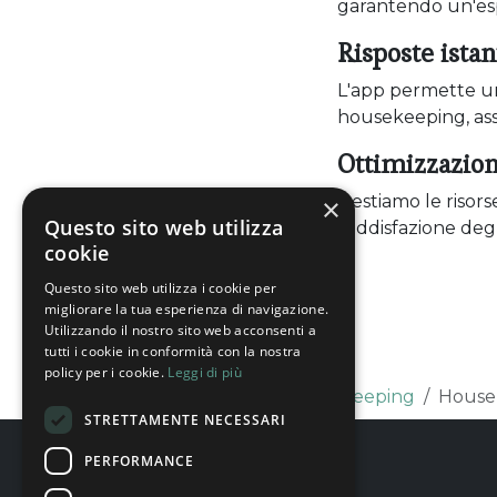
garantendo un'espe
Risposte ista
L'app permette una
housekeeping, assi
Ottimizzazion
Gestiamo le risors
×
Questo sito web utilizza
soddisfazione degli 
cookie
Questo sito web utilizza i cookie per
migliorare la tua esperienza di navigazione.
Utilizzando il nostro sito web acconsenti a
tutti i cookie in conformità con la nostra
policy per i cookie.
Leggi di più
Home
Servizi
Housekeeping
House
STRETTAMENTE NECESSARI
PERFORMANCE