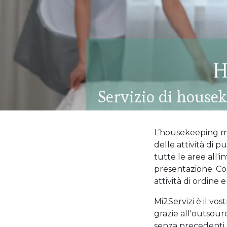
H
Servizio di house
L’housekeeping ma
delle attività di 
tutte le aree all'i
presentazione. Co
attività di ordine 
Mi2Servizi è il vo
grazie all'outsou
senza precedenti e