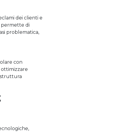
eclami dei clienti e
i permette di
asi problematica,
colare con
i ottimizzare
 struttura
g
tecnologiche,