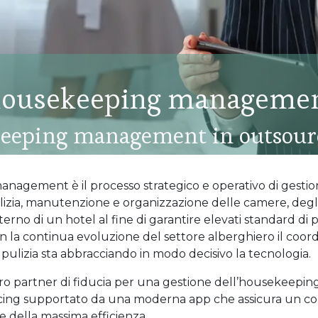
ousekeeping manageme
keeping management in outsourc
nagement è il processo strategico e operativo di gestio
pulizia, manutenzione e organizzazione delle camere, degl
nterno di un hotel al fine di garantire elevati standard di 
n la continua evoluzione del settore alberghiero il coo
e pulizia sta abbracciando in modo decisivo la tecnologia.
stro partner di fiducia per una gestione dell’housekeepin
rcing supportato da una moderna app che assicura un co
 della massima efficienza.