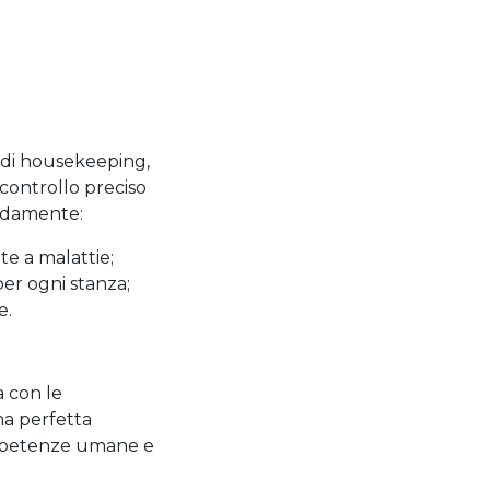
à di housekeeping,
controllo preciso
pidamente:
e a malattie;
per ogni stanza;
e.
a con le
na perfetta
competenze umane e