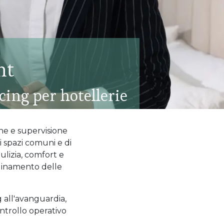
nt
ing per hotellerie
ne e supervisione
i spazi comuni e di
pulizia, comfort e
rdinamento delle
g all'avanguardia,
ntrollo operativo