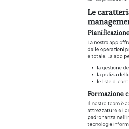
Le caratter
management
Pianificazion
La nostra app offr
dalle operazioni 
e totale. La app p
la gestione d
la pulizia del
le liste di co
Formazione c
Il nostro team è a
attrezzature e i p
padronanza nell'i
tecnologie inform